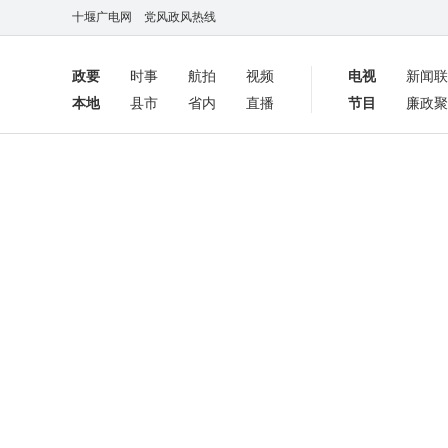
十堰广电网
党风政风热线
政要
时事
航拍
视频
电视
新闻联
本地
县市
省内
直播
节目
廉政聚
客户端
数字报