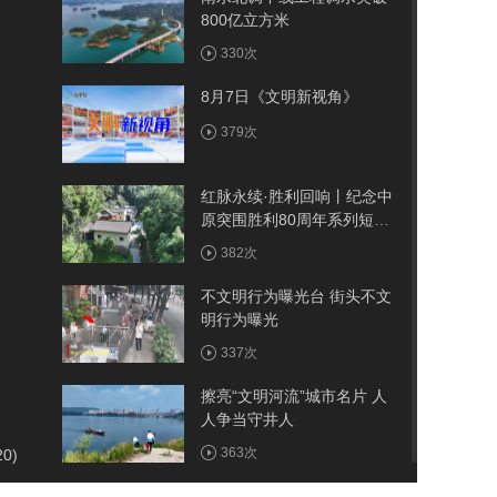
800亿立方米
330次
8月7日《文明新视角》
379次
红脉永续·胜利回响丨纪念中
原突围胜利80周年系列短视
频——古院
382次
不文明行为曝光台 街头不文
明行为曝光
337次
擦亮“文明河流”城市名片 人
人争当守井人
363次
20)
我市首例医保报销人工耳蜗