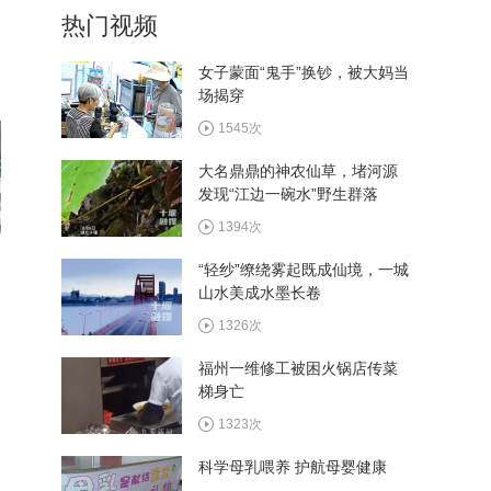
热门视频
植入手术成功实施
359次
女子蒙面“鬼手”换钞，被大妈当
场揭穿
西十高铁执行优惠票价 十堰
往返西安6.4折起
1545次
372次
大名鼎鼎的神农仙草，堵河源
发现“江边一碗水”野生群落
看村BA畅游郧阳 多家景区
推出观赛福利
1394次
384次
“轻纱”缭绕雾起既成仙境，一城
山水美成水墨长卷
湖北省和美乡村篮球大赛总
决赛8月13日在郧阳区开赛
1326次
364次
福州一维修工被困火锅店传菜
梯身亡
1323次
科学母乳喂养 护航母婴健康