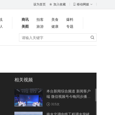
设为首页
加入收藏
移动网媒
线
商讯
拍客
美食
爆料
人
美图
旅游
健康
专题
相关视频
本台新闻综合频道 新闻客户
端 微信视频号今晚同步播出
《周五面对面》聚焦竹溪：
315次
建强省际节点县 做优农旅大
文章
南水北调中线工程调水突破