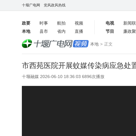
十堰广电网
党风政风热线
政要
时事
航拍
视频
电视
新闻联
本地
县市
省内
直播
节目
廉政聚
客户端
本地
>
正文
数字报
市西苑医院开展蚊媒传染病应急处
十堰融媒 2026-06-10 18:36:03 6896次播放