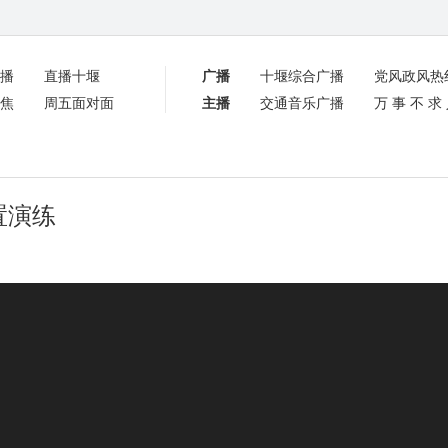
播
直播十堰
广播
十堰综合广播
党风政风热
焦
周五面对面
主播
交通音乐广播
万事不求
置演练