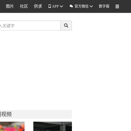
图片
社区
供求

APP
官方微信
数字报
门视频