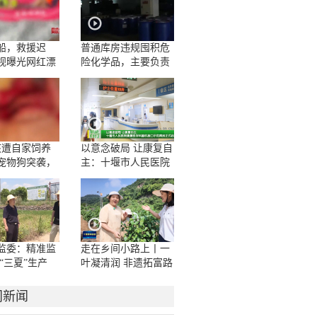
船，救援迟
普通库房违规囤积危
视曝光网红漂
险化学品，主要负责
人一问三不知
孩遭自家饲养
以意念破局 让康复自
宠物狗突袭，
主：十堰市人民医院
咬伤10多处，
康复医学科脑机接口
撕裂
示范病房正式启用
监委：精准监
走在乡间小路上丨一
“三夏”生产
叶凝清润 非遗拓富路
门新闻