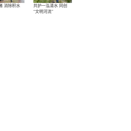
堵 消除积水
共护一泓清水 同创
“文明河流”