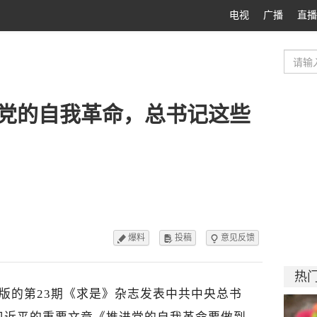
电视
广播
直播
党的自我革命，总书记这些
爆料
投稿
意见反馈



热
出版的第23期《求是》杂志发表中共中央总书