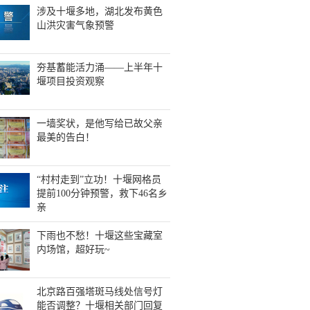
涉及十堰多地，湖北发布黄色
山洪灾害气象预警
夯基蓄能活力涌——上半年十
堰项目投资观察
一墙奖状，是他写给已故父亲
最美的告白！
“村村走到”立功！十堰网格员
提前100分钟预警，救下46名乡
亲
下雨也不愁！十堰这些宝藏室
内场馆，超好玩~
北京路百强塔斑马线处信号灯
能否调整？十堰相关部门回复