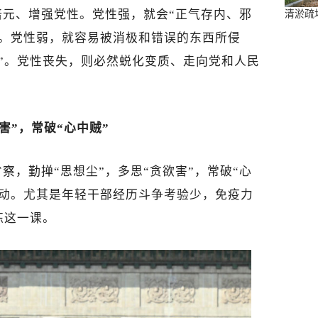
培元、增强党性。党性强，就会“正气存内、邪
清淤疏
”。党性弱，就容易被消极和错误的东西所侵
”。党性丧失，则必然蜕化变质、走向党和人民
害”，常破“心中贼”
察，勤掸“思想尘”，多思“贪欲害”，常破“心
妄动。尤其是年轻干部经历斗争考验少，免疫力
炼这一课。