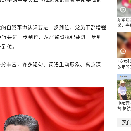
习近平的重要文章《推进党的自我革命要做到
频繁翻
缓，央
党的自我革命认识要进一步到位、党员干部增强
流乱象
运行要进一步到位、从严监督执纪要进一步到
步到位。
7岁女
十分丰富，许多短句、词语生动形象、寓意深
多年的
面部被
嘴唇被
市纪委
督 护航
热