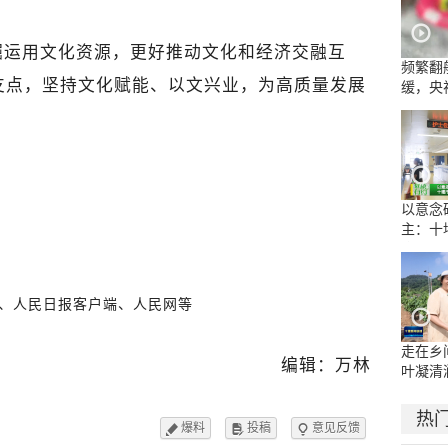
掘运用文化资源，更好推动文化和经济交融互
频繁翻
支点，坚持文化赋能、以文兴业，为高质量发展
缓，央
流乱象
以意念
主：十
康复医
示范病
、人民日报客户端、人民网等
走在乡
编辑：万林
叶凝清
热
爆料
投稿
意见反馈


