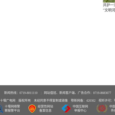
共护一
“文明河
新闻热线：0719-8011110
|
网站值班、新闻客户端、广告合作：0719-8683077
广电网 版权所有 未经同意不得复制或镜像 鄂新网备：420302 视听许可：鄂备
十堰网络警
经营性网站
中国互联网
中
察报警平台
备案信息
举报中心
传