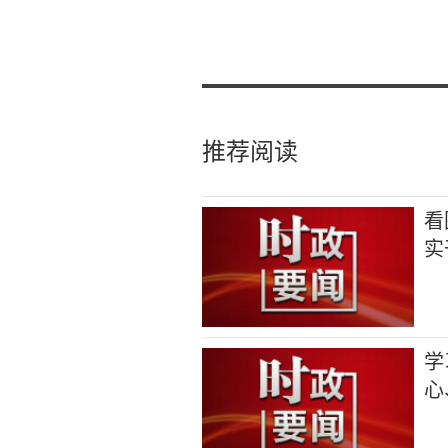
推荐阅读
看
实
学
心