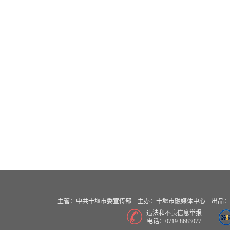
主管：中共十堰市委宣传部 主办：十堰市融媒体中心 出品：十堰
违法和不良信息举报
电话：0719-8683077