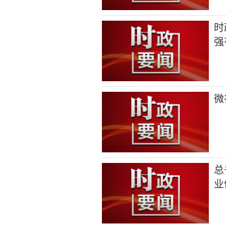
时
强
微
总
业