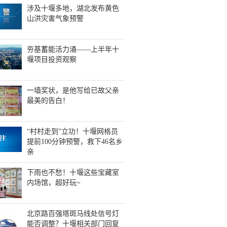
涉及十堰多地，湖北发布黄色
山洪灾害气象预警
夯基蓄能活力涌——上半年十
堰项目投资观察
一墙奖状，是他写给已故父亲
最美的告白！
“村村走到”立功！十堰网格员
提前100分钟预警，救下46名乡
亲
下雨也不愁！十堰这些宝藏室
内场馆，超好玩~
北京路百强塔斑马线处信号灯
能否调整？十堰相关部门回复