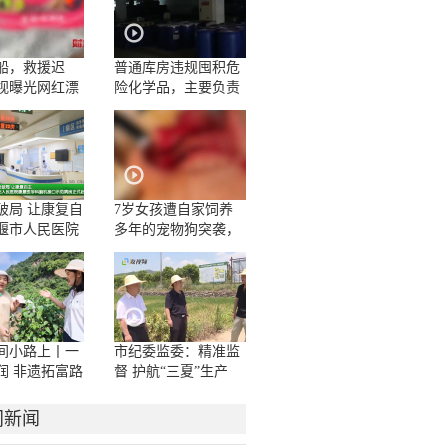
船，救援迟
普通库房违规囤积危
视曝光网红漂
险化学品，主要负责
人一问三不知
破局 让康复自
7岁女孩遭自家饲养
堰市人民医院
多年的宠物狗突袭，
学科脑机接口
面部被咬伤10多处，
房正式启用
嘴唇被撕裂
间小路上丨一
市纪委监委：精准监
润 非遗拓富路
督 护航“三夏”生产
门新闻