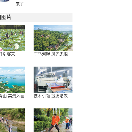
来了
门图片
开引客来
军马河畔 风光无限
青山 美景入画
技术引领 提质增效